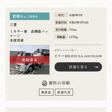
年式
令和8年4月
管理No.2886
検査状況
令和10年4月14日
三菱
走行距離
791km
ミキサー車 高機能パッ
ケージ
積載量
3,470kg
未使用車
ボディーメーカー：
カヤバ MR1520 XA-1410 H1A68
売約済み
詳細を見る
資料の印刷
車検証
詳細内容