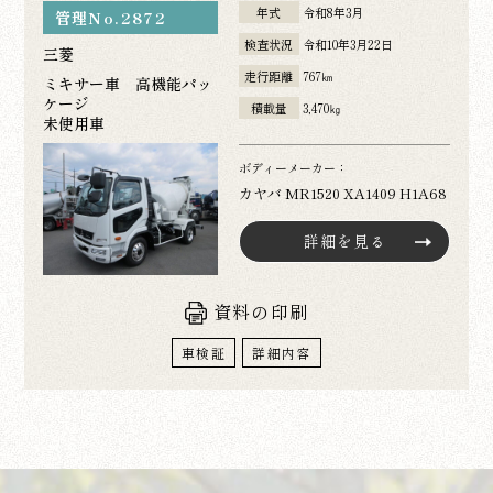
年式
令和8年3月
管理No.2872
検査状況
令和10年3月22日
三菱
走行距離
767㎞
ミキサー車 高機能パッ
ケージ
積載量
3,470㎏
未使用車
ボディーメーカー：
カヤバ MR1520 XA1409 H1A68
詳細を見る
資料の印刷
車検証
詳細内容