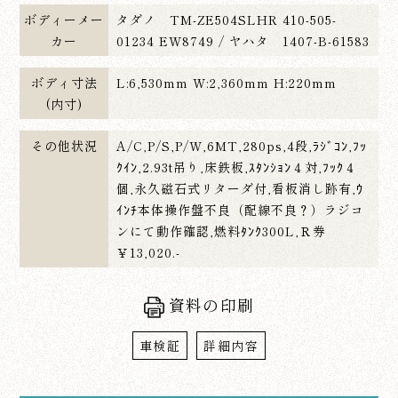
ボディーメー
タダノ TM-ZE504SLHR 410-505-
カー
01234 EW8749 / ヤハタ 1407-B-61583
ボディ寸法
L:6,530mm W:2,360mm H:220mm
(内寸)
その他状況
A/C,P/S,P/W,6MT,280ps,4段,ﾗｼﾞｺﾝ,ﾌｯ
ｸｲﾝ,2.93t吊り,床鉄板,ｽﾀﾝｼｮﾝ４対,ﾌｯｸ４
個,永久磁石式リターダ付,看板消し跡有,ｳ
ｲﾝﾁ本体操作盤不良（配線不良？）ラジコ
ンにて動作確認,燃料ﾀﾝｸ300L,Ｒ券
￥13,020.-
資料の印刷
車検証
詳細内容