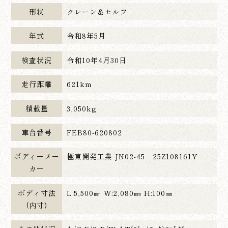
形状
クレーン＆セルフ
年式
令和8年5月
検査状況
令和10年4月30日
走行距離
621km
積載量
3,050kg
車台番号
FEB80-620802
ボディーメー
極東開発工業 JN02-45 25Z108161Y
カー
ボディ寸法
L:5,500㎜ W:2,080㎜ H:100㎜
(内寸)