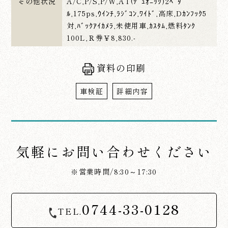
その他状況
A/C,P/S,P/W,AT(ﾃﾞｭｵﾆｯｸ)2ﾍﾟﾀﾞ
ﾙ,175ps,ｳｲﾝﾁ,ﾗｼﾞｺﾝ,ﾜｲﾄﾞ,高床,Dｶﾝﾌｯｸ5
対,ﾊﾞｯｸｱｲｶﾒﾗ,未使用車,ｶｽﾀﾑ,燃料ﾀﾝｸ
100L,Ｒ券￥8,830.-
資料の印刷
車検証
詳細内容
気軽にお問い合わせください
※営業時間/8:30～17:30
0744-33-0128
TEL.