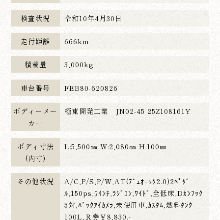
検査状況
令和10年4月30日
走行距離
666km
積載量
3,000kg
車台番号
FEB80-620826
ボディーメー
極東開発工業 JN02-45 25Z108161Y
カー
ボディ寸法
L:5,500㎜ W:2,080㎜ H:100㎜
(内寸)
その他状況
A/C,P/S,P/W,AT(ﾃﾞｭｵﾆｯｸ2.0)2ﾍﾟﾀﾞ
ﾙ,150ps,ｳｲﾝﾁ,ﾗｼﾞｺﾝ,ﾜｲﾄﾞ,全低床,Dｶﾝﾌｯｸ
5対,ﾊﾞｯｸｱｲｶﾒﾗ,未使用車,ｶｽﾀﾑ,燃料ﾀﾝｸ
100L,Ｒ券￥8,830.-