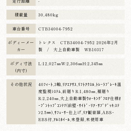
走行距離
-
積載量
30,480kg
車台番号
CTB34004-7952
ボディーメー
トレクス CTB34004-7952 2026年2月
カー
製 / 大上自動車製 WB10317
ボディ寸法
L:12,027㎜W:2,306㎜H:2,345㎜
(内寸)
その他状況
40ﾌｨｰﾄ,3軸,ﾘｱｴｱｻｽ,ﾘﾌﾄｱｸｽﾙ,ﾄﾚｰﾗﾌﾞﾚｰｷ温
度監視ｼｽﾃﾑ,前廻りR:1,480㎜,裾廻り
R:2,240㎜,大上自動車製ｳｫｰｷﾝｸﾞﾌﾛｱ仕様ｵ
ｰﾌﾟﾝﾄｯﾌﾟｺﾝﾃﾅ(前壁･ｻｲﾄﾞ･ﾘｱ･ｻﾌﾞﾃﾞｯｷ:ｽﾃ
ﾝ2.5㎜),ｻﾌｪｰｻｰ仕上げ,ﾘｱ観音扉,ABS･
EBS付,ｱﾙﾐﾎｲｰﾙ,未登録,未使用車