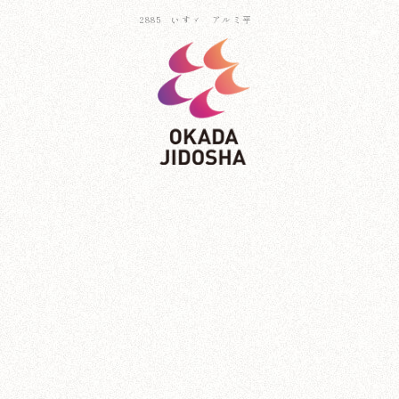
2885 いすゞ アルミ平