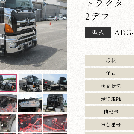
トラクタ
2デフ
ADG
型式
形状
年式
検査状況
走行距離
積載量
車台番号