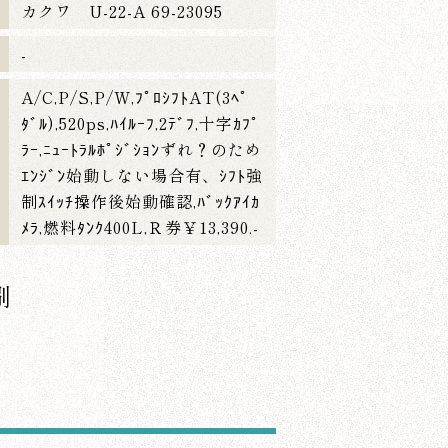
カクワ U-22-A 69-23095
-
A/C,P/S,P/W,ﾌﾟﾛｼﾌﾄAT(3ﾍﾟ
ﾀﾞﾙ),520ps,ﾊｲﾙｰﾌ,2ﾃﾞﾌ,十字ｶﾌﾟ
ﾗｰ,ﾆｭｰﾄﾗﾙﾎﾟｼﾞｼｮﾝずれ？のため
ｴﾝｼﾞﾝ始動しない場合有、ｼﾌﾄ強
制ｽｲｯﾁ操作後始動確認,ﾊﾞｯｸｱｲｶ
ﾒﾗ,燃料ﾀﾝｸ400L,Ｒ券￥13,390.-
刷