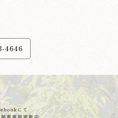
3-4646
cebookにて
新納車車両更新中