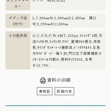
ボディーメー
パブコ 889C6142
カー
ボディ寸法
L:7,300㎜W:2,390㎜H:2,450㎜ 開口
(内寸)
W:2,290㎜H:2,360㎜
その他状況
A/C,P/S,P/W,6MT,210ps,ﾗｯｼﾝｸﾞ2段,引
出ﾌｯｸ8対,ﾗｯｸ1対,ﾜｲﾄﾞ,縦横ｱﾙﾐ根太,床鉄
板,ｳｲﾝｸﾞｾﾝﾀｰｼｰﾄ補修済,ﾊﾞｯｸｱｲｶﾒﾗ,左後
方ｻｲﾄﾞｶﾞｰﾄﾞ･煽り凹,門口左下部傷補修,ｾ
ﾝﾀｰｺﾝｿｰﾙﾌﾀ割れ,燃料ﾀﾝｸ200L,Ｒ券
￥12,790.-
資料の印刷
車検証
詳細内容