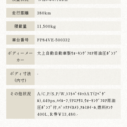
走行距離
380km
積載量
11,500kg
車台番号
FP84VE-500332
ボディーメー
大上自動自動車製ｳｫｰｷﾝｸﾞﾌﾛｱ用油圧ﾎﾟﾝﾌﾟ
カー
ボディ寸法
-
(内寸)
その他状況
A/C,P/S,P/W,ｼﾌﾄﾊﾟｲﾛｯﾄAT(2ﾍﾟﾀﾞ
ﾙ),449ps,ﾊｲﾙｰﾌ,ﾘｱｴｱｻｽ,ｳｫｰｷﾝｸﾞﾌﾛｱ用油
圧ﾎﾟﾝﾌﾟ付,ﾊﾞｯｸｱｲｶﾒﾗ,ｱﾙﾐﾎｲｰﾙ,燃料ﾀﾝｸ
400L,Ｒ券￥13,480.-