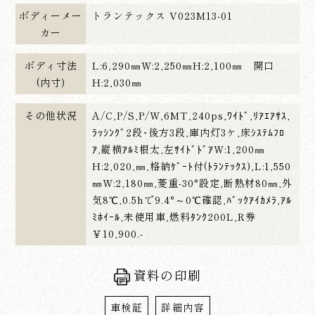
ボディーメー
トランテックス V023M13-01
カー
ボディ寸法
L:6,290㎜W:2,250㎜H:2,100㎜ 開口
(内寸)
H:2,030㎜
その他状況
A/C,P/S,P/W,6MT,240ps,ﾜｲﾄﾞ,ﾘｱｴｱｻｽ,
ﾗｯｼﾝｸﾞ2段･後方3段,庫内灯3ケ,床ｼｽﾃﾑﾌﾛ
ｱ,縦横ｱﾙﾐ根太,左ｻｲﾄﾞﾄﾞｱW:1,200㎜
H:2,020,㎜,格納ｹﾞｰﾄ付(ﾄﾗﾝﾃｯｸｽ),L:1,550
㎜W:2,180㎜,菱重-30°設定,断熱材80㎜,外
気8℃,0.5hで9.4°～0℃確認,ﾊﾞｯｸｱｲｶﾒﾗ,ｱﾙ
ﾐﾎｲｰﾙ,未使用車,燃料ﾀﾝｸ200L,R券
￥10,900.-
資料の印刷
車検証
詳細内容