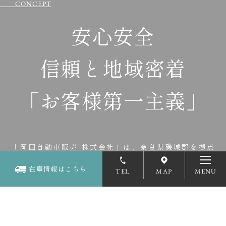
CONCEPT
安心安全
信頼と地域密着
「お客様第一主義」
「岡田自動車販売 株式会社」は、奈良県磯城郡を拠点
に、
中古トラックの販売およびレンタル・リース事業を展
在庫情報はこちら
TEL
MAP
開しております。
昭和50年の創業以来、「お客様第一主
義」と「地域密着」をコンセプトに、
数多くの業者様とお
取り引きを重ねてまいりました。
誠実な姿勢で築き上げて
きた、同業他社様や信販会社様との信頼関係は、
弊社の大