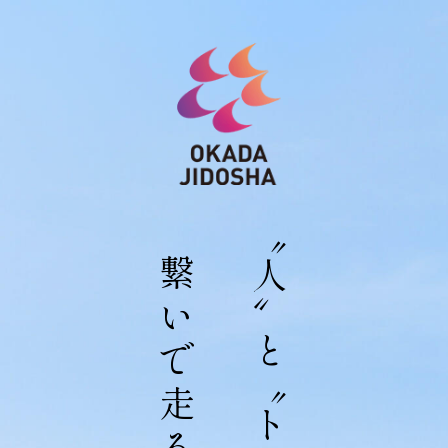
〝人〟と〝トラック〟を
繋いで走る